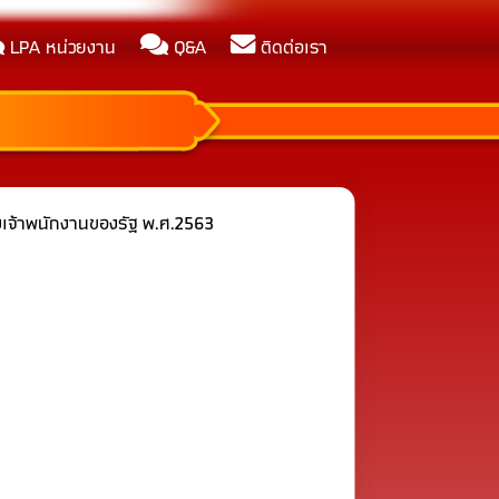
LPA หน่วยงาน
Q&A
ติดต่อเรา
ณ พ.ศ.2569
 ITA ในปี 2569
งเจ้าพนักงานของรัฐ พ.ศ.2563